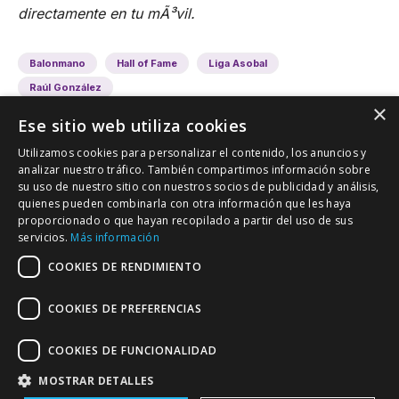
directamente en tu mÃ³vil.
Balonmano
Hall of Fame
Liga Asobal
Raúl González
×
Ese sitio web utiliza cookies
Utilizamos cookies para personalizar el contenido, los anuncios y
analizar nuestro tráfico. También compartimos información sobre
su uso de nuestro sitio con nuestros socios de publicidad y análisis,
quienes pueden combinarla con otra información que les haya
proporcionado o que hayan recopilado a partir del uso de sus
VALLADOLID DEPORTIVO
servicios.
Más información
Tu información deportiva vallisoletana
COOKIES DE RENDIMIENTO
COOKIES DE PREFERENCIAS
Colaboración
Contacto
Agenda
COOKIES DE FUNCIONALIDAD
MOSTRAR DETALLES