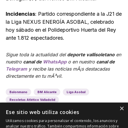
Incidencias
: Partido correspondiente a la J21 de
la Liga NEXUS ENERGÍA ASOBAL, celebrado
hoy sábado en el Polideportivo Huerta del Rey
ante 1.812 espectadores.
Sigue toda la actualidad del
deporte vallisoletano
en
nuestro
canal de
WhatsApp
o en nuestro
canal de
Telegram
y recibe las noticias mÃ¡s destacadas
directamente en tu mÃ³vil.
Balonmano
BM Alicante
Liga Asobal
Recoletas Atlético Valladolid
×
Ese sitio web utiliza cookies
Utilizamos cookies para personalizar el contenido, los anuncios y
analizar nuestro tráfico. También compartimos información sobre