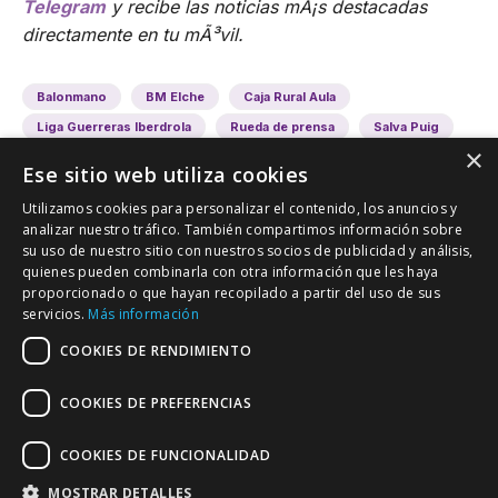
Telegram
y recibe las noticias mÃ¡s destacadas
directamente en tu mÃ³vil.
Balonmano
BM Elche
Caja Rural Aula
Liga Guerreras Iberdrola
Rueda de prensa
Salva Puig
×
Ese sitio web utiliza cookies
Utilizamos cookies para personalizar el contenido, los anuncios y
analizar nuestro tráfico. También compartimos información sobre
su uso de nuestro sitio con nuestros socios de publicidad y análisis,
quienes pueden combinarla con otra información que les haya
proporcionado o que hayan recopilado a partir del uso de sus
VALLADOLID DEPORTIVO
servicios.
Más información
Tu información deportiva vallisoletana
COOKIES DE RENDIMIENTO
COOKIES DE PREFERENCIAS
Colaboración
Contacto
Agenda
COOKIES DE FUNCIONALIDAD
MOSTRAR DETALLES