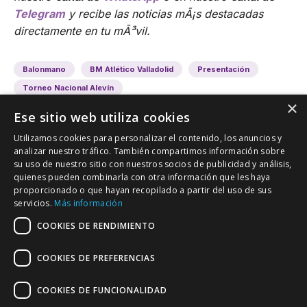
Telegram
y recibe las noticias mÃ¡s destacadas
directamente en tu mÃ³vil.
Balonmano
BM Atlético Valladolid
Presentación
Torneo Nacional Alevín
×
Ese sitio web utiliza cookies
Utilizamos cookies para personalizar el contenido, los anuncios y
analizar nuestro tráfico. También compartimos información sobre
su uso de nuestro sitio con nuestros socios de publicidad y análisis,
quienes pueden combinarla con otra información que les haya
proporcionado o que hayan recopilado a partir del uso de sus
VALLADOLID DEPORTIVO
servicios.
Más información
Tu información deportiva vallisoletana
COOKIES DE RENDIMIENTO
COOKIES DE PREFERENCIAS
Colaboración
Contacto
Agenda
COOKIES DE FUNCIONALIDAD