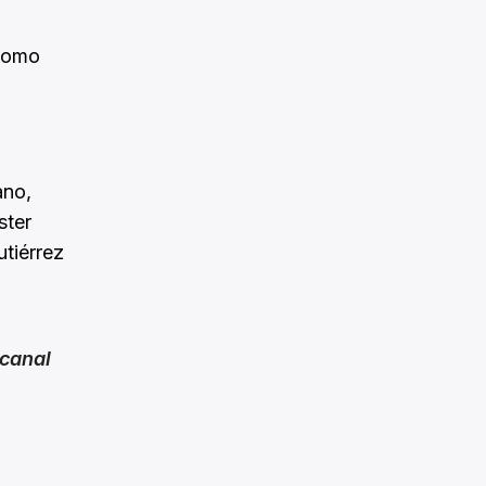
 como
ano,
ster
utiérrez
canal