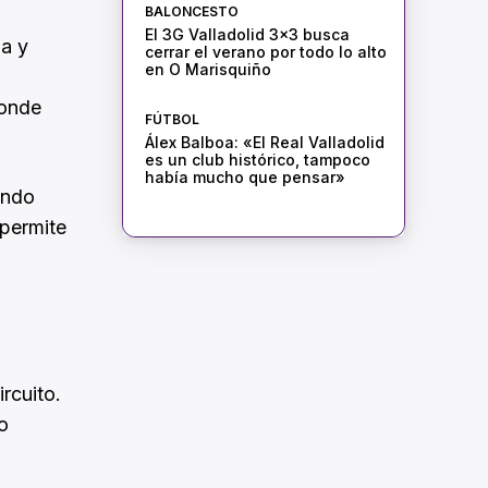
BALONCESTO
El 3G Valladolid 3×3 busca
la y
cerrar el verano por todo lo alto
en O Marisquiño
donde
FÚTBOL
Álex Balboa: «El Real Valladolid
es un club histórico, tampoco
había mucho que pensar»
undo
 permite
rcuito.
o