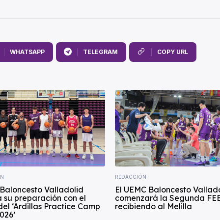
WHATSAPP
TELEGRAM
COPY URL
ÍN
REDACCIÓN
Baloncesto Valladolid
El UEMC Baloncesto Vallad
 su preparación con el
comenzará la Segunda FE
del ‘Ardillas Practice Camp
recibiendo al Melilla
026’