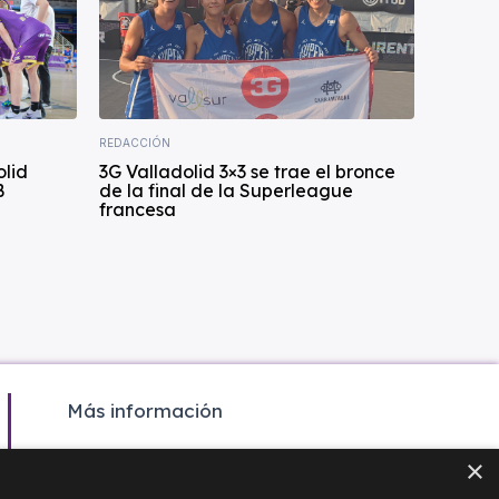
REDACCIÓN
olid
3G Valladolid 3×3 se trae el bronce
B
de la final de la Superleague
francesa
Más información
Colaboración
×