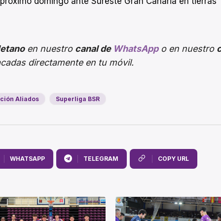
l próximo domingo ante Sureste Gran Canaria en tierras
letano
en nuestro
canal de
WhatsApp
o en nuestro
acadas directamente en tu móvil.
ción Aliados
Superliga BSR
WHATSAPP
TELEGRAM
COPY URL