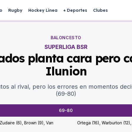
o
Rugby
Hockey Línea
+ Deportes
Clubes
BALONCESTO
SUPERLIGA BSR
ados planta cara pero c
Ilunion
tos al rival, pero los errores en momentos dec
(69-80)
69-80
 Zudaire (6), Brown (9), Van
Ortega (16), Warburton (12), 