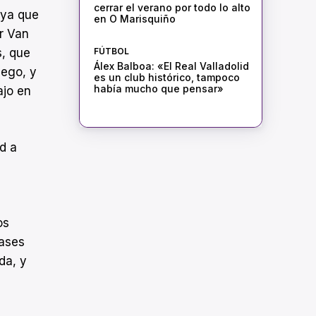
cerrar el verano por todo lo alto
 ya que
en O Marisquiño
r Van
FÚTBOL
s, que
Álex Balboa: «El Real Valladolid
uego, y
es un club histórico, tampoco
había mucho que pensar»
ajo en
d a
os
pases
da, y