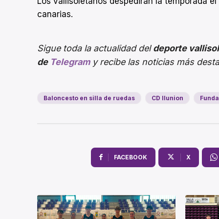
Los vallisoletanos despedirán la temporada e
canarias.
Sigue toda la actualidad del
deporte valliso
de
Telegram
y recibe las noticias más dest
Baloncesto en silla de ruedas
CD Ilunion
Funda
FACEBOOK
X