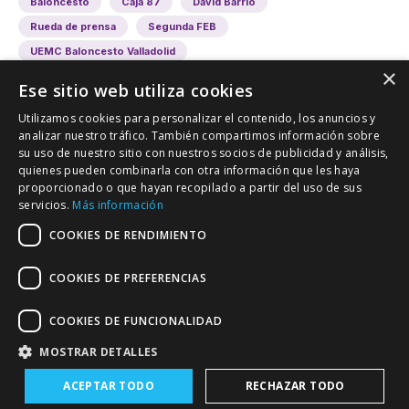
Baloncesto
Caja 87
David Barrio
Rueda de prensa
Segunda FEB
UEMC Baloncesto Valladolid
×
Ese sitio web utiliza cookies
Utilizamos cookies para personalizar el contenido, los anuncios y
analizar nuestro tráfico. También compartimos información sobre
su uso de nuestro sitio con nuestros socios de publicidad y análisis,
quienes pueden combinarla con otra información que les haya
proporcionado o que hayan recopilado a partir del uso de sus
VALLADOLID DEPORTIVO
servicios.
Más información
Tu información deportiva vallisoletana
COOKIES DE RENDIMIENTO
COOKIES DE PREFERENCIAS
Colaboración
Contacto
Agenda
COOKIES DE FUNCIONALIDAD
MOSTRAR DETALLES
ACEPTAR TODO
RECHAZAR TODO
Política de Privacidad