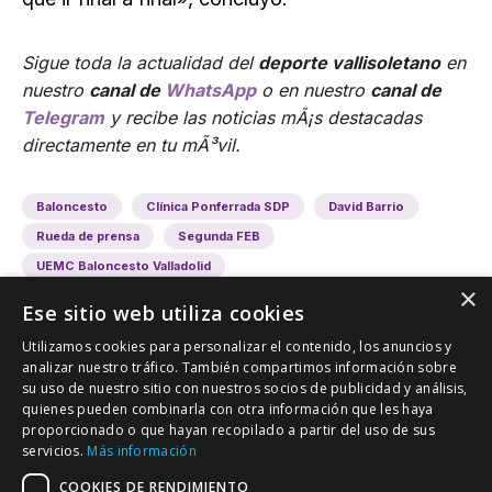
Sigue toda la actualidad del
deporte vallisoletano
en
nuestro
canal de
WhatsApp
o en nuestro
canal de
Telegram
y recibe las noticias mÃ¡s destacadas
directamente en tu mÃ³vil.
Baloncesto
Clínica Ponferrada SDP
David Barrio
Rueda de prensa
Segunda FEB
UEMC Baloncesto Valladolid
×
Ese sitio web utiliza cookies
Utilizamos cookies para personalizar el contenido, los anuncios y
analizar nuestro tráfico. También compartimos información sobre
su uso de nuestro sitio con nuestros socios de publicidad y análisis,
quienes pueden combinarla con otra información que les haya
proporcionado o que hayan recopilado a partir del uso de sus
VALLADOLID DEPORTIVO
servicios.
Más información
Tu información deportiva vallisoletana
COOKIES DE RENDIMIENTO