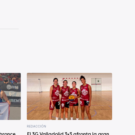
REDACCIÓN
 bronce
El 3G Valladolid 3×3 afronta la gran