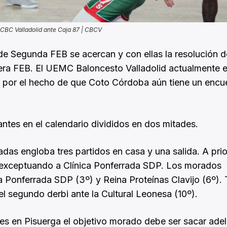
 CBC Valladolid ante Caja 87 | CBCV
de Segunda FEB se acercan y con ellas la resolución d
era FEB. El UEMC Baloncesto Valladolid actualmente es
 da por el hecho de que Coto Córdoba aún tiene un encu
antes en el calendario divididos en dos mitades.
das engloba tres partidos en casa y una salida. A prio
s exceptuando a Clínica Ponferrada SDP. Los morados
ica Ponferrada SDP (3º) y Reina Proteínas Clavijo (6º).
el segundo derbi ante la Cultural Leonesa (10º).
iles en Pisuerga el objetivo morado debe ser sacar ade