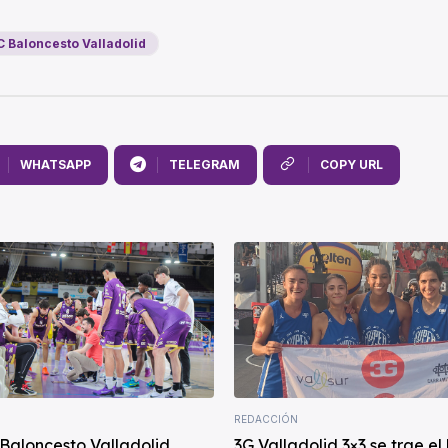
 Baloncesto Valladolid
WHATSAPP
TELEGRAM
COPY URL
REDACCIÓN
Baloncesto Valladolid
3G Valladolid 3×3 se trae el