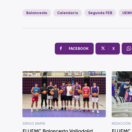
Baloncesto
Calendario
Segunda FEB
UEMC
FACEBOOK
X
SERGIO MARÍN
REDACCIÓN
El UEMC Baloncesto Valladolid
El UEMC 