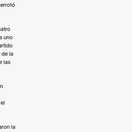
derrotó
uatro
ra uno
artido
 de la
e las
én
el
aron la