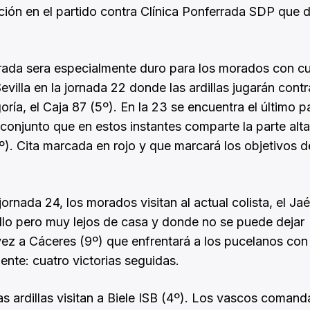
nción en el partido contra Clínica Ponferrada SDP que 
rada sera especialmente duro para los morados con c
evilla en la jornada 22 donde las ardillas jugarán cont
ía, el Caja 87 (5º). En la 23 se encuentra el último p
el conjunto que en estos instantes comparte la parte alta
). Cita marcada en rojo y que marcará los objetivos d
jornada 24, los morados visitan al actual colista, el Ja
illo pero muy lejos de casa y donde no se puede dejar
vez a Cáceres (9º) que enfrentará a los pucelanos con 
nte: cuatro victorias seguidas.
as ardillas visitan a Biele ISB (4º). Los vascos comand