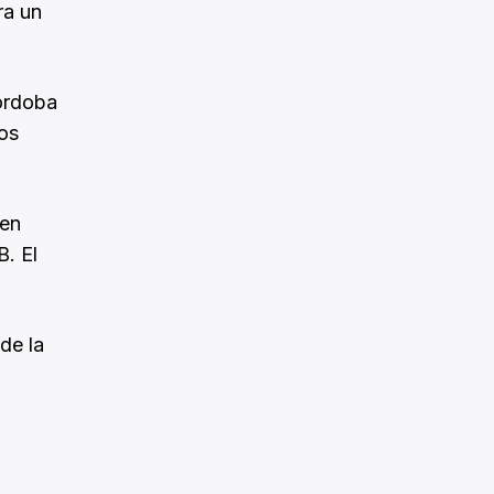
ra un
Córdoba
los
nen
B. El
de la