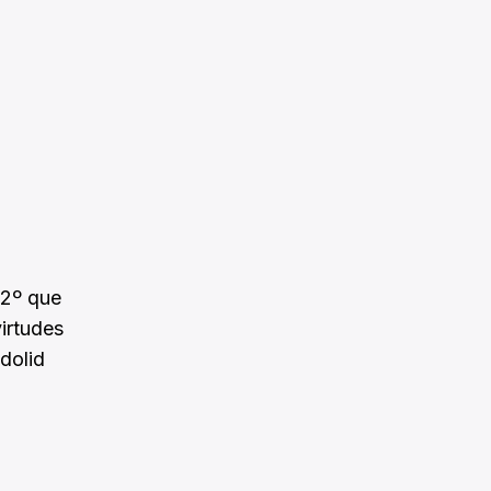
 2º que
virtudes
dolid