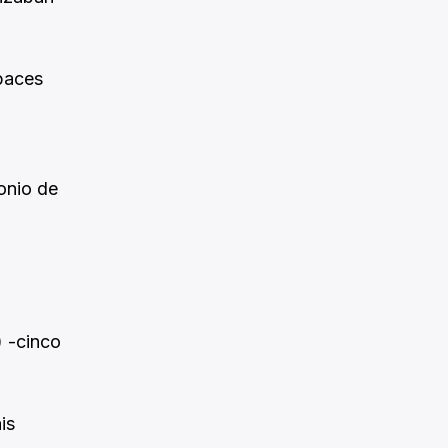
apaces
onio de
) -cinco
is