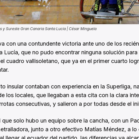
os y Sureste Gran Canaria Santa Lucia | César Minguela
a con una contundente victoria ante uno de los recién
a Lucía, que no pudo encontrar ninguna solución para
 del cuadro vallisoletano, que ya en el primer cuarto log
tar.
o insular contaban con experiencia en la Superliga, n
 los locales, que llegaban a esta cita con la clara int
errotas consecutivas, y salieron a por todas desde el ini
l que solo hubo un equipo sobre la cancha, con un Pa
etralladora, junto a otro efectivo Matías Méndez, a lo
al llegar al ecuador del partido, las diferencias ya alc