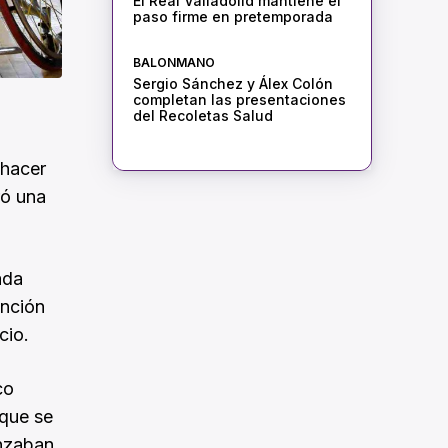
El Real Valladolid mantiene el
paso firme en pretemporada
BALONMANO
Sergio Sánchez y Álex Colón
completan las presentaciones
del Recoletas Salud
 hacer
ró una
ada
ención
cio.
co
 que se
anzaban