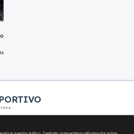
io
ta
PORTIVO
etana
y analizar nuestro tráfico. También compartimos información sobre