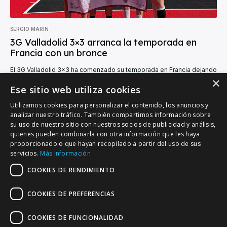
SERGIO MARÍN
3G Valladolid 3×3 arranca la temporada en
Francia con un bronce
El 3G Valladolid 3x3 ha comenzado su temporada en Francia dejando
una carta de presentación prometedora. El conjunto vallisoletano
×
regresó de su primer viaje...
Ese sitio web utiliza cookies
Utilizamos cookies para personalizar el contenido, los anuncios y
analizar nuestro tráfico. También compartimos información sobre
su uso de nuestro sitio con nuestros socios de publicidad y análisis,
quienes pueden combinarla con otra información que les haya
proporcionado o que hayan recopilado a partir del uso de sus
VALLADOLID DEPORTIVO
servicios.
Más información
Tu información deportiva vallisoletana
COOKIES DE RENDIMIENTO
COOKIES DE PREFERENCIAS
Colaboración
Contacto
Agenda
COOKIES DE FUNCIONALIDAD