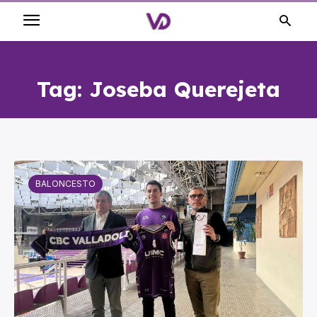
Tag:
Joseba Querejeta
BALONCESTO