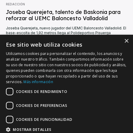
REDACCIÓN
Joseba Querejeta, talento de Baskonia para
reforzar al UEMC Baloncesto Valladolid
Joseba Querejeta, nuevo jugador del UEMC Baloncesto Valladolid. El
base-escolta de 1,92 metros llega al Polideportivo Pisuerga
procedente del Baskonia, equipo recientemente proclamado
×
campeón...
Ese sitio web utiliza cookies
Utilizamos cookies para personalizar el contenido, los anuncios y
analizar nuestro tráfico. También compartimos información sobre
su uso de nuestro sitio con nuestros socios de publicidad y análisis,
quienes pueden combinarla con otra información que les haya
proporcionado o que hayan recopilado a partir del uso de sus
VALLADOLID DEPORTIVO
servicios.
Más información
Tu información deportiva vallisoletana
COOKIES DE RENDIMIENTO
COOKIES DE PREFERENCIAS
Colaboración
Contacto
Agenda
COOKIES DE FUNCIONALIDAD
MOSTRAR DETALLES