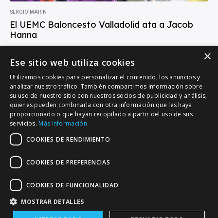
SERGIO MARÍN
El UEMC Baloncesto Valladolid ata a Jacob
Hanna
El UEMC Baloncesto Valladolid continúa dando forma a su plantilla de
×
cara a la temporada 26/27 y ha cerrado la renovación de uno de...
Ese sitio web utiliza cookies
Utilizamos cookies para personalizar el contenido, los anuncios y
analizar nuestro tráfico. También compartimos información sobre
su uso de nuestro sitio con nuestros socios de publicidad y análisis,
quienes pueden combinarla con otra información que les haya
proporcionado o que hayan recopilado a partir del uso de sus
VALLADOLID DEPORTIVO
servicios.
Más información
Tu información deportiva vallisoletana
COOKIES DE RENDIMIENTO
COOKIES DE PREFERENCIAS
Colaboración
Contacto
Agenda
COOKIES DE FUNCIONALIDAD
MOSTRAR DETALLES
© Copyright - Valladolid Deportivo