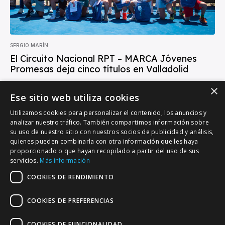
SERGIO MARÍN
El Circuito Nacional RPT – MARCA Jóvenes
Promesas deja cinco títulos en Valladolid
Las instalaciones del C.M.T. Covaresa acogieron entre el 15 y el 24
×
de mayo una de las grandes citas del tenis base nacional con...
Ese sitio web utiliza cookies
Utilizamos cookies para personalizar el contenido, los anuncios y
analizar nuestro tráfico. También compartimos información sobre
su uso de nuestro sitio con nuestros socios de publicidad y análisis,
quienes pueden combinarla con otra información que les haya
proporcionado o que hayan recopilado a partir del uso de sus
VALLADOLID DEPORTIVO
servicios.
Más información
Tu información deportiva vallisoletana
COOKIES DE RENDIMIENTO
COOKIES DE PREFERENCIAS
Colaboración
Contacto
Agenda
COOKIES DE FUNCIONALIDAD