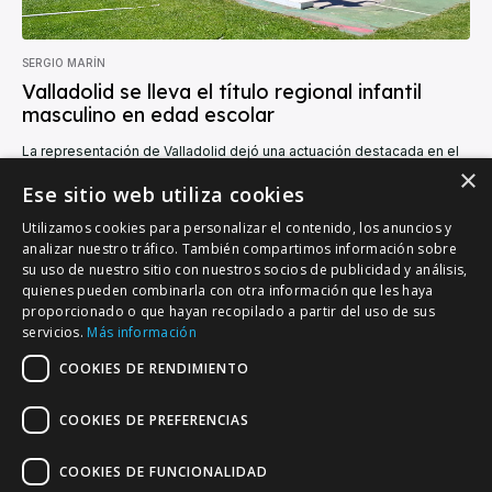
SERGIO MARÍN
Valladolid se lleva el título regional infantil
masculino en edad escolar
La representación de Valladolid dejó una actuación destacada en el
Campeonato Regional en Edad Escolar de Castilla y León, celebrado
×
en Zamora, donde logró...
Ese sitio web utiliza cookies
Utilizamos cookies para personalizar el contenido, los anuncios y
analizar nuestro tráfico. También compartimos información sobre
su uso de nuestro sitio con nuestros socios de publicidad y análisis,
quienes pueden combinarla con otra información que les haya
proporcionado o que hayan recopilado a partir del uso de sus
VALLADOLID DEPORTIVO
servicios.
Más información
Tu información deportiva vallisoletana
COOKIES DE RENDIMIENTO
COOKIES DE PREFERENCIAS
Colaboración
Contacto
Agenda
COOKIES DE FUNCIONALIDAD