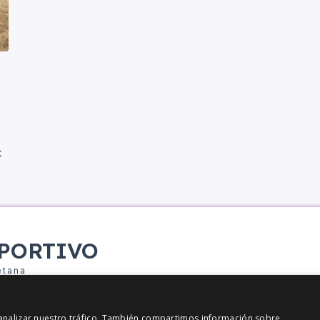
t
PORTIVO
etana
y analizar nuestro tráfico. También compartimos información sobre