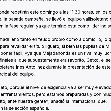
 Clinic El Salvador y Silicius Majadahonda | Kike Ibáñez
onda repetirán este domingo a las 11:30 horas, en los
ue, la pasada campaña, se llevó el equipo vallisoletano
la fase regular, ya que terminó esta como líder indisc
madrileño tanto en feudo propio como a domicilio, lo 
ra revalidar el título liguero, si bien las pupilas de M
a poner fácil, «ya que Majadahonda es un rival muy luc
finales al que supuestamente era favorito, Getxo, el 
isoletana Inés Antolínez durante la presentación de este
ncipal del equipo.
o, porque el nivel de exigencia va a ser muy elevado
de enfrentamientos, pero estamos preparadas y con mu
lto, ante nuestra gente», añadió la internacional que,
on la selección española.