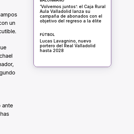
BALONMANO
‘Volvemos juntos’: el Caja Rural
Aula Valladolid lanza su
 campos
campaña de abonados con el
objetivo del regreso a la élite
 con un
utible.
FÚTBOL
Lucas Lavagnino, nuevo
portero del Real Valladolid
que
hasta 2028
ichael
hador,
segundo
 ante
chas