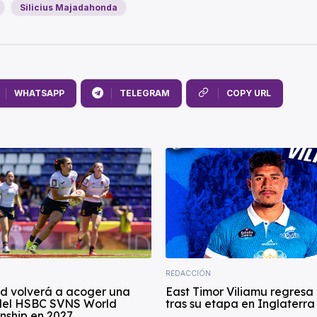
Silicius Majadahonda
WHATSAPP
TELEGRAM
COPY URL
REDACCIÓN
id volverá a acoger una
East Timor Viliamu regresa
del HSBC SVNS World
tras su etapa en Inglaterra
ship en 2027