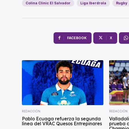
Colina Clinic El Salvador
Liga Iberdrola
Rugby
FACEBOOK
X
REDACCIÓN
REDACCIÓN
Pablo Ecuaga refuerza la segunda
Valladol
línea del VRAC Quesos Entrepinares
prueba 
Champion