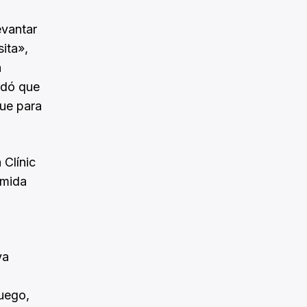
evantar
ita»,
a
rdó que
que para
 Clínic
umida
ya
uego,