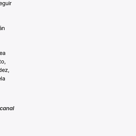
eguir
án
Bea
to,
dez,
ela
canal