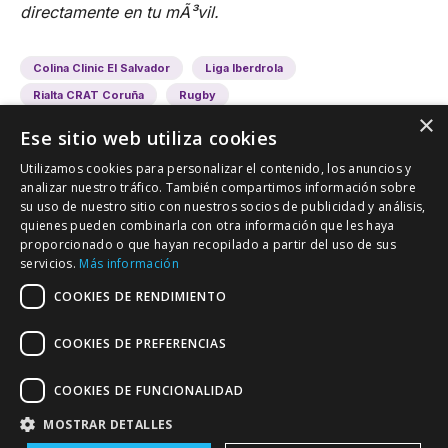
directamente en tu mÃ³vil.
Colina Clinic El Salvador
Liga Iberdrola
Rialta CRAT Coruña
Rugby
×
Ese sitio web utiliza cookies
Utilizamos cookies para personalizar el contenido, los anuncios y
analizar nuestro tráfico. También compartimos información sobre
su uso de nuestro sitio con nuestros socios de publicidad y análisis,
quienes pueden combinarla con otra información que les haya
proporcionado o que hayan recopilado a partir del uso de sus
VALLADOLID DEPORTIVO
servicios.
Más información
Tu información deportiva vallisoletana
COOKIES DE RENDIMIENTO
COOKIES DE PREFERENCIAS
Colaboración
Contacto
Agenda
COOKIES DE FUNCIONALIDAD
MOSTRAR DETALLES