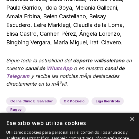
Paula Garrido, Idoia Goya, Melania Galleani,
Amaia Erbina, Belén Castellano, Belsay
Escudero, Leire Markiegi, Claudia de la Loma,
Elisa Castro, Carmen Pérez, Ángela Lorenzo,
Bingbing Vergara, María Miguel, Irati Clavero.
Sigue toda la actualidad del
deporte vallisoletano
en
nuestro
canal de
WhatsApp
o en nuestro
canal de
Telegram
y recibe las noticias mÃ¡s destacadas
directamente en tu mÃ³vil.
Colina Clinic El Salvador
CR Pozuelo
Liga Iberdrola
Rugby
×
Ese sitio web utiliza cookies
Utilizamos cookies para personalizar el contenido, los anuncios y
analizar nuestro tráfico. También compartimos información sobre