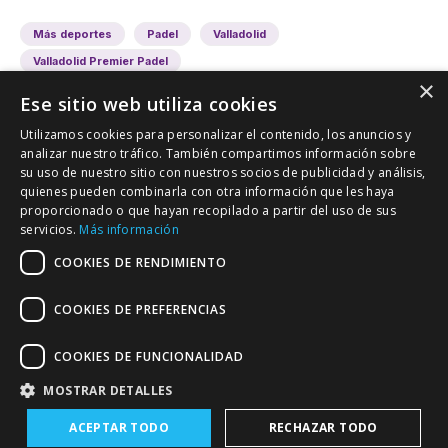
Más deportes
Padel
Valladolid
Valladolid Premier Padel
×
Ese sitio web utiliza cookies
Utilizamos cookies para personalizar el contenido, los anuncios y
analizar nuestro tráfico. También compartimos información sobre
su uso de nuestro sitio con nuestros socios de publicidad y análisis,
quienes pueden combinarla con otra información que les haya
proporcionado o que hayan recopilado a partir del uso de sus
VALLADOLID DEPORTIVO
servicios.
Más información
Tu información deportiva vallisoletana
COOKIES DE RENDIMIENTO
COOKIES DE PREFERENCIAS
Colaboración
Contacto
Agenda
COOKIES DE FUNCIONALIDAD
MOSTRAR DETALLES
ACEPTAR TODO
RECHAZAR TODO
Política de Privacidad