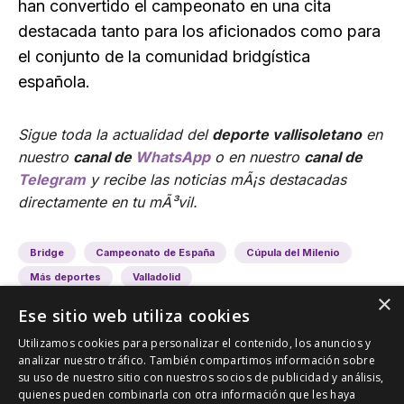
han convertido el campeonato en una cita
destacada tanto para los aficionados como para
el conjunto de la comunidad bridgística
española.
Sigue toda la actualidad del
deporte vallisoletano
en
nuestro
canal de
WhatsApp
o en nuestro
canal de
Telegram
y recibe las noticias mÃ¡s destacadas
directamente en tu mÃ³vil.
Bridge
Campeonato de España
Cúpula del Milenio
Más deportes
Valladolid
×
Ese sitio web utiliza cookies
Utilizamos cookies para personalizar el contenido, los anuncios y
analizar nuestro tráfico. También compartimos información sobre
su uso de nuestro sitio con nuestros socios de publicidad y análisis,
quienes pueden combinarla con otra información que les haya