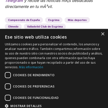
Telegram
y recibe las noticias mÃ¡s destacadas
directamente en tu mÃ³vil.
Campeonato de España
Esgrima
Más deportes
Olmedo
Valladolid Club de Esgrima
×
Ese sitio web utiliza cookies
Utilizamos cookies para personalizar el contenido, los anuncios y
analizar nuestro tráfico. También compartimos información sobre
su uso de nuestro sitio con nuestros socios de publicidad y análisis,
quienes pueden combinarla con otra información que les haya
proporcionado o que hayan recopilado a partir del uso de sus
VALLADOLID DEPORTIVO
servicios.
Más información
Tu información deportiva vallisoletana
COOKIES DE RENDIMIENTO
COOKIES DE PREFERENCIAS
Colaboración
Contacto
Agenda
COOKIES DE FUNCIONALIDAD
MOSTRAR DETALLES