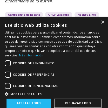
directamente en tu mÃ³vil.
Campeonato de España
CPLV Valladolid
Hockey Línea
×
Ese sitio web utiliza cookies
Utilizamos cookies para personalizar el contenido, los anuncios y
analizar nuestro tráfico. También compartimos información sobre
su uso de nuestro sitio con nuestros socios de publicidad y análisis,
quienes pueden combinarla con otra información que les haya
proporcionado o que hayan recopilado a partir del uso de sus
VALLADOLID DEPORTIVO
servicios.
Más información
Tu información deportiva vallisoletana
COOKIES DE RENDIMIENTO
COOKIES DE PREFERENCIAS
Colaboración
Contacto
Agenda
COOKIES DE FUNCIONALIDAD
MOSTRAR DETALLES
ACEPTAR TODO
RECHAZAR TODO
Política de Privacidad