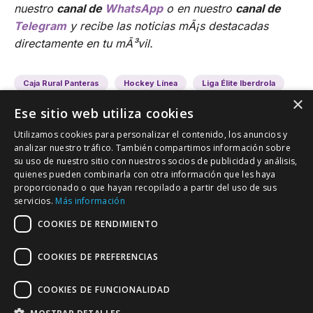
nuestro
canal de
WhatsApp
o en nuestro
canal de
Telegram
y recibe las noticias mÃ¡s destacadas
directamente en tu mÃ³vil.
Caja Rural Panteras
Hockey Línea
Liga Élite Iberdrola
×
Ese sitio web utiliza cookies
Utilizamos cookies para personalizar el contenido, los anuncios y
analizar nuestro tráfico. También compartimos información sobre
su uso de nuestro sitio con nuestros socios de publicidad y análisis,
quienes pueden combinarla con otra información que les haya
proporcionado o que hayan recopilado a partir del uso de sus
VALLADOLID DEPORTIVO
servicios.
Más información
Tu información deportiva vallisoletana
COOKIES DE RENDIMIENTO
COOKIES DE PREFERENCIAS
Colaboración
Contacto
Agenda
COOKIES DE FUNCIONALIDAD