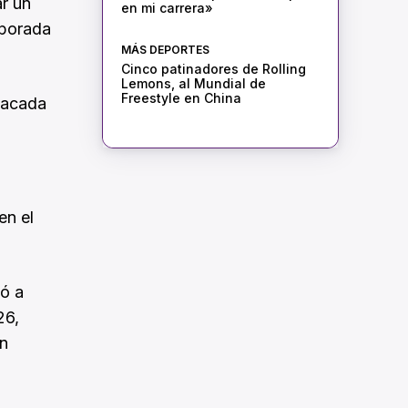
ar un
en mi carrera»
mporada
MÁS DEPORTES
Cinco patinadores de Rolling
Lemons, al Mundial de
Freestyle en China
stacada
en el
gó a
26,
un