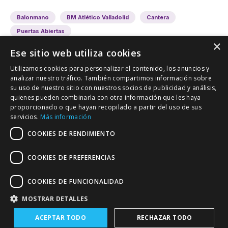
Balonmano
BM Atlético Valladolid
Cantera
Puertas Abiertas
×
Ese sitio web utiliza cookies
Utilizamos cookies para personalizar el contenido, los anuncios y
analizar nuestro tráfico. También compartimos información sobre
su uso de nuestro sitio con nuestros socios de publicidad y análisis,
quienes pueden combinarla con otra información que les haya
proporcionado o que hayan recopilado a partir del uso de sus
VALLADOLID DEPORTIVO
servicios.
Más información
Tu información deportiva vallisoletana
COOKIES DE RENDIMIENTO
COOKIES DE PREFERENCIAS
Colaboración
Contacto
Agenda
COOKIES DE FUNCIONALIDAD
MOSTRAR DETALLES
ACEPTAR TODO
RECHAZAR TODO
Política de Privacidad