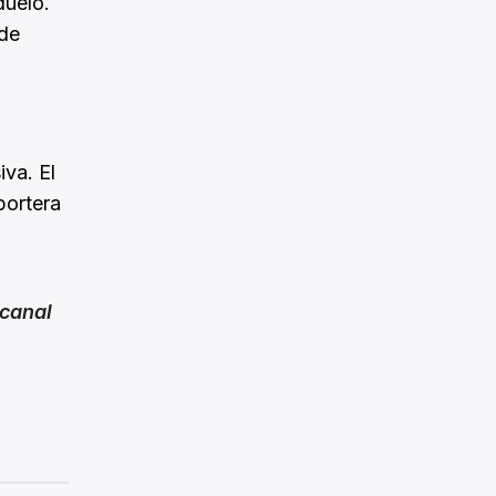
duelo.
 de
iva. El
portera
canal