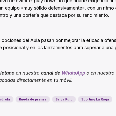
tivo de evitar el play down, lo que añade exigencia al 
o un equipo «muy sólido defensivamente», con un ritmo
tro y una portería que destaca por su rendimiento.
 opciones del Aula pasan por mejorar la eficacia ofens
 posicional y en los lanzamientos para superar a una 
oletano
en nuestro
canal de
WhatsApp
o en nuestro
tacadas directamente en tu móvil.
rdrola
Rueda de prensa
Salva Puig
Sporting La Rioja