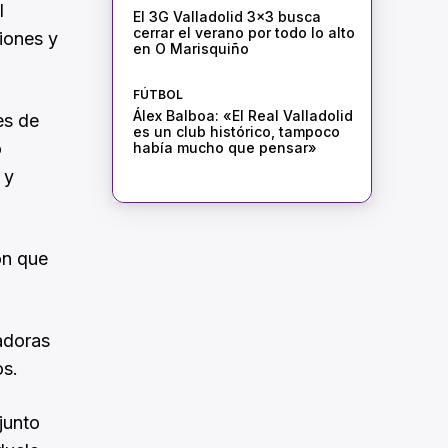
l
El 3G Valladolid 3×3 busca
cerrar el verano por todo lo alto
iones y
en O Marisquiño
FÚTBOL
Álex Balboa: «El Real Valladolid
es de
es un club histórico, tampoco
o
había mucho que pensar»
 y
ón que
gadoras
os.
njunto