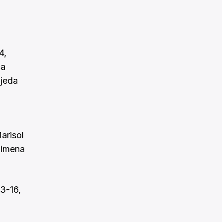
4,
ca
Ojeda
arisol
 Jimena
23-16,