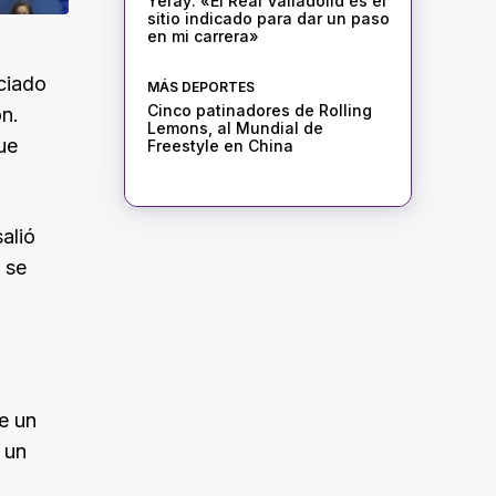
Yeray: «El Real Valladolid es el
sitio indicado para dar un paso
en mi carrera»
nciado
MÁS DEPORTES
Cinco patinadores de Rolling
ón.
Lemons, al Mundial de
ue
Freestyle en China
alió
 se
e un
 un