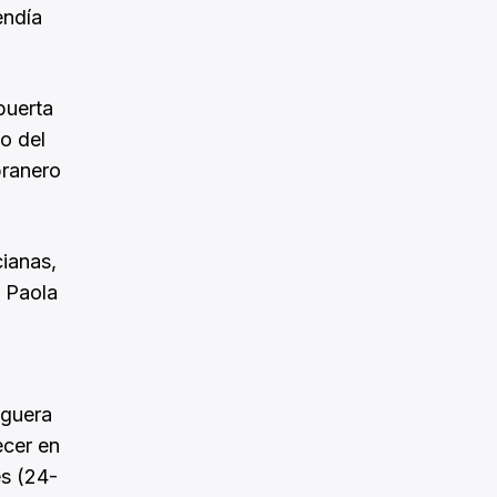
endía
puerta
o del
pranero
cianas,
e Paola
eguera
ecer en
es (24-