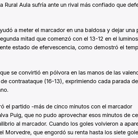
aja Rural Aula sufría ante un rival más confiado que def
ayudó a meter el marcador en una baldosa y dejar una 
Segunda mitad que comenzó con el 13-12 en el luminos
arente estado de efervescencia, como demostró el tem
que se convirtió en pólvora en las manos de las valen
e de contraataque (16-13), exprimiendo cada parada d
ano.
ró el partido -más de cinco minutos con el marcador
Salva Puig, que no pudo aprovechar esos minutos de c
librio al marcador. Cuando los goles volvieron a apar
del Morvedre, que engordó su renta hasta los siete gol