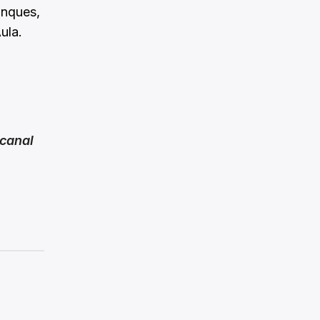
anques,
ula.
canal