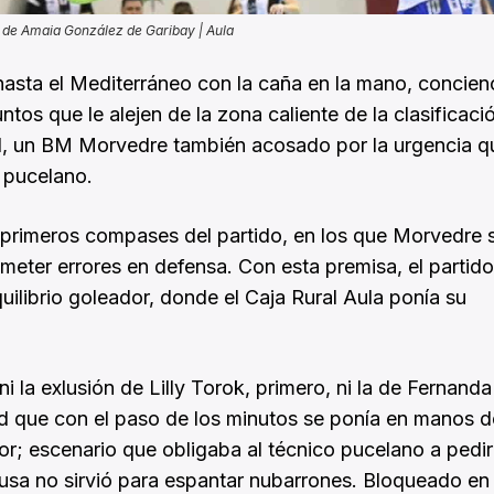
de Amaia González de Garibay | Aula
a hasta el Mediterráneo con la caña en la mano, concie
os que le alejen de la zona caliente de la clasificaci
al, un BM Morvedre también acosado por la urgencia q
 pucelano.
s primeros compases del partido, en los que Morvedre s
meter errores en defensa. Con esta premisa, el partido
uilibrio goleador, donde el Caja Rural Aula ponía su
 la exlusión de Lilly Torok, primero, ni la de Fernanda
d que con el paso de los minutos se ponía en manos d
; escenario que obligaba al técnico pucelano a pedir
ausa no sirvió para espantar nubarrones. Bloqueado en