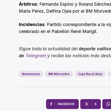
Árbitros
: Fernanda Espino y Roland Sánchez.
María Pérez, Delfina Ojea por el BM Morvedre
Incidencias
: Partido correspondiente a la v
celebrado en el Pabellón René Marigil.
Sigue toda la actualidad del
deporte vallis
de
Telegram
y recibe las noticias más des
Balonmano
BM Morvedre
Caja Rural Aula
FACEBOOK
X