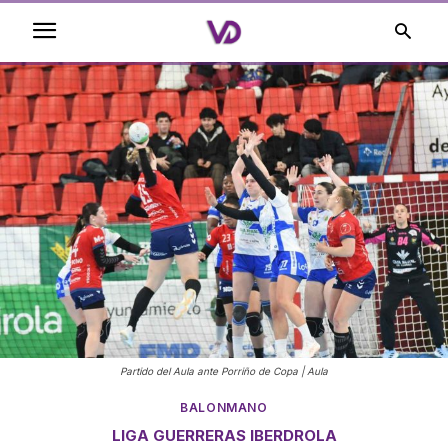
Partido del Aula ante Porriño de Copa | Aula
BALONMANO
LIGA GUERRERAS IBERDROLA