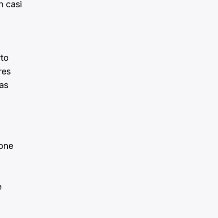
n casi
rto
res
las
pone
e