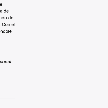
de
ta de
cado de
 Con el
éndole
canal