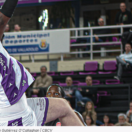
e Gutiérrez O'Callaghan | CBCV