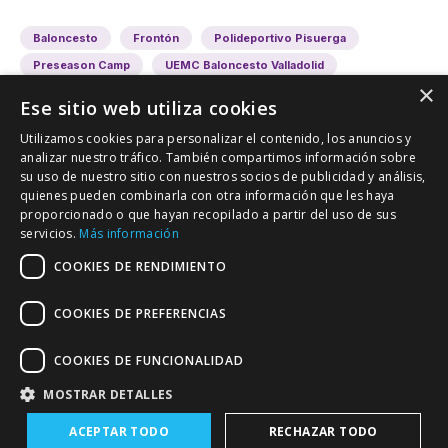
Baloncesto
Frontón
Polideportivo Pisuerga
Preseason Camp
UEMC Baloncesto Valladolid
×
Ese sitio web utiliza cookies
Utilizamos cookies para personalizar el contenido, los anuncios y
analizar nuestro tráfico. También compartimos información sobre
su uso de nuestro sitio con nuestros socios de publicidad y análisis,
quienes pueden combinarla con otra información que les haya
proporcionado o que hayan recopilado a partir del uso de sus
VALLADOLID DEPORTIVO
servicios.
Más información
Tu información deportiva vallisoletana
COOKIES DE RENDIMIENTO
COOKIES DE PREFERENCIAS
Colaboración
Contacto
Agenda
COOKIES DE FUNCIONALIDAD
MOSTRAR DETALLES
ACEPTAR TODO
RECHAZAR TODO
Política de Privacidad