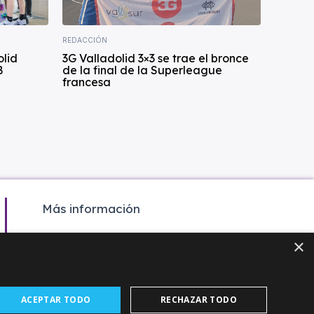
REDACCIÓN
olid
3G Valladolid 3×3 se trae el bronce
B
de la final de la Superleague
francesa
Más información
Colaboración
×
Contacto
Agenda
ACEPTAR TODO
RECHAZAR TODO