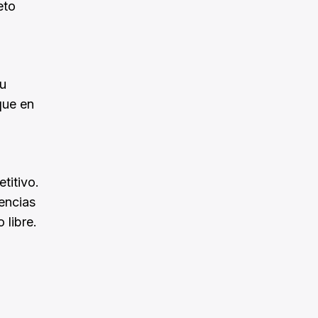
eto
su
que en
titivo.
encias
 libre.