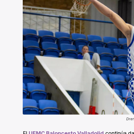
Dren
El
UEMC Baloncesto Valladolid
continúa da