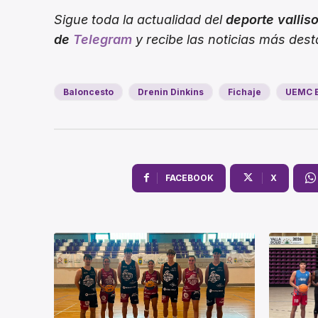
Sigue toda la actualidad del
deporte vallis
de
Telegram
y recibe las noticias más des
Baloncesto
Drenin Dinkins
Fichaje
UEMC B
FACEBOOK
X