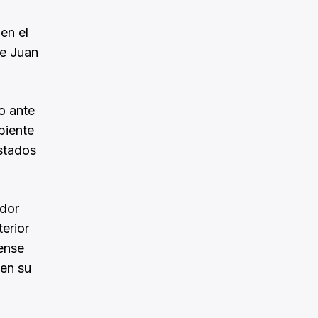
en el
de Juan
o ante
biente
Estados
ador
erior
dense
 en su