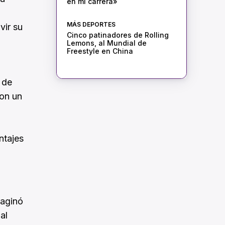
en mi carrera»
MÁS DEPORTES
vir su
Cinco patinadores de Rolling
Lemons, al Mundial de
Freestyle en China
 de
con un
ntajes
paginó
al