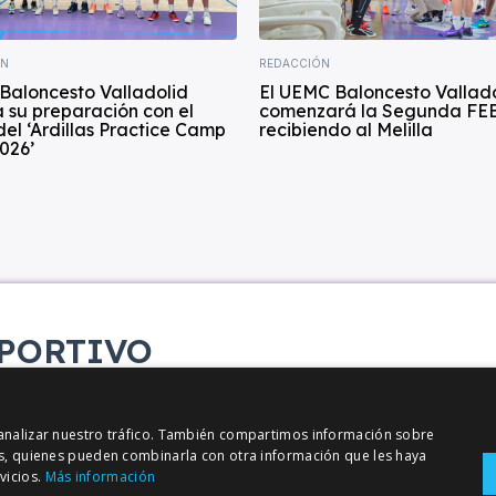
ÍN
REDACCIÓN
Baloncesto Valladolid
El UEMC Baloncesto Vallad
 su preparación con el
comenzará la Segunda FE
del ‘Ardillas Practice Camp
recibiendo al Melilla
026’
PORTIVO
etana
y analizar nuestro tráfico. También compartimos información sobre
sis, quienes pueden combinarla con otra información que les haya
vicios.
Más información