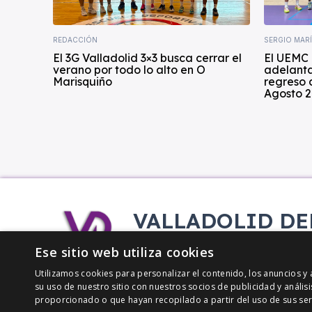
REDACCIÓN
SERGIO MAR
El 3G Valladolid 3×3 busca cerrar el
El UEMC 
verano por todo lo alto en O
adelanta
Marisquiño
regreso 
Agosto 2
VALLADOLID DE
Tu información deportiva vallisol
Ese sitio web utiliza cookies
Utilizamos cookies para personalizar el contenido, los anuncios 
su uso de nuestro sitio con nuestros socios de publicidad y análi
proporcionado o que hayan recopilado a partir del uso de sus ser