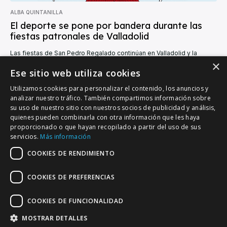
ALBA QUINTANILLA
El deporte se pone por bandera durante las
fiestas patronales de Valladolid
Las fiestas de San Pedro Regalado continúan en Valladolid y la
programación deportiva con ella, reuniendo durante los próximos
×
días espectáculos internacionales y competiciones...
Ese sitio web utiliza cookies
Utilizamos cookies para personalizar el contenido, los anuncios y
analizar nuestro tráfico. También compartimos información sobre
su uso de nuestro sitio con nuestros socios de publicidad y análisis,
quienes pueden combinarla con otra información que les haya
proporcionado o que hayan recopilado a partir del uso de sus
VALLADOLID DEPORTIVO
servicios.
Más información
Tu información deportiva vallisoletana
COOKIES DE RENDIMIENTO
COOKIES DE PREFERENCIAS
Colaboración
Contacto
Agenda
COOKIES DE FUNCIONALIDAD
MOSTRAR DETALLES