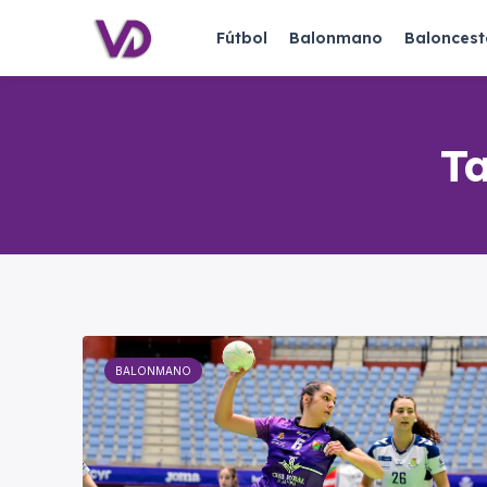
Fútbol
Balonmano
Baloncest
T
BALONMANO