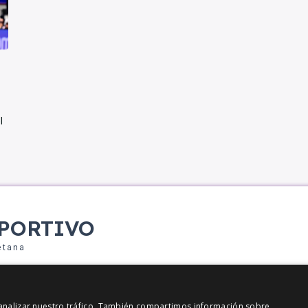
l
PORTIVO
etana
y analizar nuestro tráfico. También compartimos información sobre