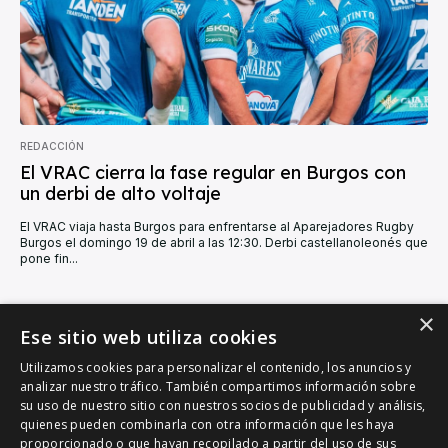
REDACCIÓN
El VRAC cierra la fase regular en Burgos con
un derbi de alto voltaje
El VRAC viaja hasta Burgos para enfrentarse al Aparejadores Rugby
Burgos el domingo 19 de abril a las 12:30. Derbi castellanoleonés que
pone fin...
×
CARGAR MÁS
Ese sitio web utiliza cookies
Utilizamos cookies para personalizar el contenido, los anuncios y
analizar nuestro tráfico. También compartimos información sobre
su uso de nuestro sitio con nuestros socios de publicidad y análisis,
quienes pueden combinarla con otra información que les haya
proporcionado o que hayan recopilado a partir del uso de sus
VALLADOLID DEPORTIVO