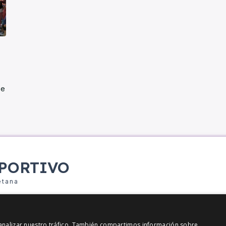
se
PORTIVO
etana
y analizar nuestro tráfico. También compartimos información sobre