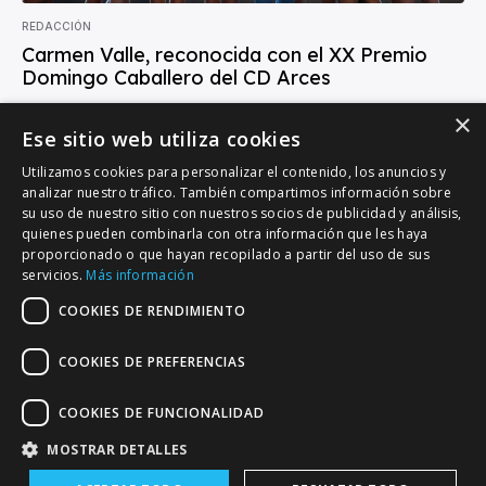
REDACCIÓN
Carmen Valle, reconocida con el XX Premio
Domingo Caballero del CD Arces
El CD Arces ha concedido el XX Premio Domingo Caballero a Carmen
×
Valle, una de las figuras más relevantes de la natación artística en...
Ese sitio web utiliza cookies
Utilizamos cookies para personalizar el contenido, los anuncios y
analizar nuestro tráfico. También compartimos información sobre
su uso de nuestro sitio con nuestros socios de publicidad y análisis,
quienes pueden combinarla con otra información que les haya
proporcionado o que hayan recopilado a partir del uso de sus
VALLADOLID DEPORTIVO
servicios.
Más información
Tu información deportiva vallisoletana
COOKIES DE RENDIMIENTO
COOKIES DE PREFERENCIAS
Colaboración
Contacto
Agenda
COOKIES DE FUNCIONALIDAD
MOSTRAR DETALLES
© Copyright - Valladolid Deportivo