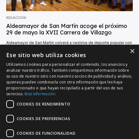
REDACCIÓN
Aldeamayor de San Martín acoge el próximo
29 de mayo la XVII Carrera de Villazgo
Aldeamayor de San Martín volverá a vestirse de deporte popular con
la celebración de la XVII Carrera de Villazgo, una cita ya consolidada
×
en...
Ese sitio web utiliza cookies
Utilizamos cookies para personalizar el contenido, los anuncios y
analizar nuestro tráfico. También compartimos información sobre
su uso de nuestro sitio con nuestros socios de publicidad y análisis,
quienes pueden combinarla con otra información que les haya
proporcionado o que hayan recopilado a partir del uso de sus
VALLADOLID DEPORTIVO
servicios.
Más información
Tu información deportiva vallisoletana
COOKIES DE RENDIMIENTO
COOKIES DE PREFERENCIAS
Colaboración
Contacto
Agenda
COOKIES DE FUNCIONALIDAD